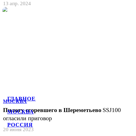
13 апр. 2024
ГЛАВНОЕ
МОСКВА
Пилоту сгоревшего в Шереметьево
SSJ100
МОСКВА
огласили приговор
РОССИЯ
20 июня 2023