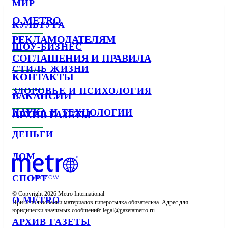
МИР
О METRO
КУЛЬТУРА
РЕКЛАМОДАТЕЛЯМ
ШОУ-БИЗНЕС
СОГЛАШЕНИЯ И ПРАВИЛА
СТИЛЬ ЖИЗНИ
КОНТАКТЫ
ЗДОРОВЬЕ И ПСИХОЛОГИЯ
ВАКАНСИИ
НАУКА И ТЕХНОЛОГИИ
АРХИВ ГАЗЕТЫ
ДЕНЬГИ
ДОМ
СПОРТ
© Copyright 2026 Metro International

О METRO
При использовании материалов гиперссылка обязательна. Адрес для 
юридически значимых сообщений: 
АРХИВ ГАЗЕТЫ