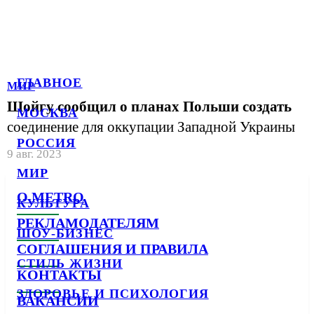
ГЛАВНОЕ
МИР
Шойгу сообщил о планах Польши создать
МОСКВА
соединение для оккупации Западной Украины
РОССИЯ
9 авг. 2023
МИР
О METRO
КУЛЬТУРА
РЕКЛАМОДАТЕЛЯМ
ШОУ-БИЗНЕС
СОГЛАШЕНИЯ И ПРАВИЛА
СТИЛЬ ЖИЗНИ
КОНТАКТЫ
ЗДОРОВЬЕ И ПСИХОЛОГИЯ
ВАКАНСИИ