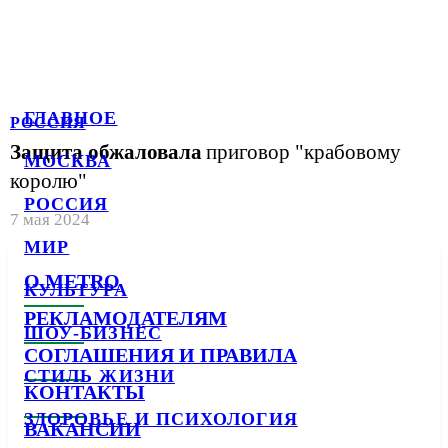
ГЛАВНОЕ
РОССИЯ
Защита обжаловала
приговор "крабовому
МОСКВА
королю"
РОССИЯ
7 мая 2024
МИР
О METRO
КУЛЬТУРА
РЕКЛАМОДАТЕЛЯМ
ШОУ-БИЗНЕС
СОГЛАШЕНИЯ И ПРАВИЛА
СТИЛЬ ЖИЗНИ
КОНТАКТЫ
ЗДОРОВЬЕ И ПСИХОЛОГИЯ
ВАКАНСИИ