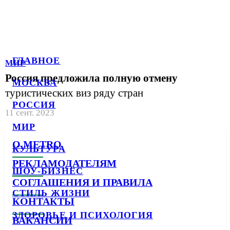
ГЛАВНОЕ
МИР
Россия предложила полную отмену
МОСКВА
туристических виз ряду стран
РОССИЯ
11 сент. 2023
МИР
О METRO
КУЛЬТУРА
РЕКЛАМОДАТЕЛЯМ
ШОУ-БИЗНЕС
СОГЛАШЕНИЯ И ПРАВИЛА
СТИЛЬ ЖИЗНИ
КОНТАКТЫ
ЗДОРОВЬЕ И ПСИХОЛОГИЯ
ВАКАНСИИ