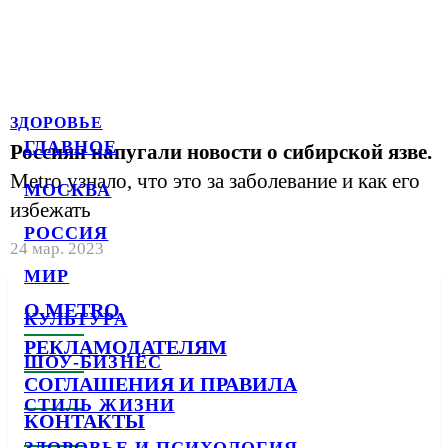
ЗДОРОВЬЕ
ГЛАВНОЕ
Россиян напугали новости о сибирской язве.
Metro узнало, что это за заболевание и как его
МОСКВА
избежать
РОССИЯ
24 мар. 2023
МИР
О METRO
КУЛЬТУРА
РЕКЛАМОДАТЕЛЯМ
ШОУ-БИЗНЕС
СОГЛАШЕНИЯ И ПРАВИЛА
СТИЛЬ ЖИЗНИ
КОНТАКТЫ