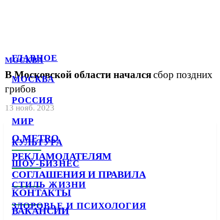
ГЛАВНОЕ
МОСКВА
В Московской области начался
сбор поздних
МОСКВА
грибов
РОССИЯ
13 нояб. 2023
МИР
О METRO
КУЛЬТУРА
РЕКЛАМОДАТЕЛЯМ
ШОУ-БИЗНЕС
СОГЛАШЕНИЯ И ПРАВИЛА
СТИЛЬ ЖИЗНИ
КОНТАКТЫ
ЗДОРОВЬЕ И ПСИХОЛОГИЯ
ВАКАНСИИ