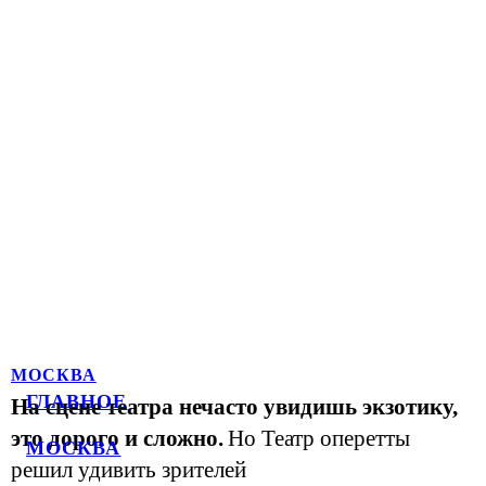
МОСКВА
ГЛАВНОЕ
На сцене театра нечасто увидишь экзотику,
это дорого и сложно.
Но Театр оперетты
МОСКВА
решил удивить зрителей