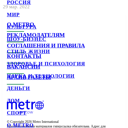
РОССИЯ
29 мар. 2022
МИР
О METRO
КУЛЬТУРА
РЕКЛАМОДАТЕЛЯМ
ШОУ-БИЗНЕС
СОГЛАШЕНИЯ И ПРАВИЛА
СТИЛЬ ЖИЗНИ
КОНТАКТЫ
ЗДОРОВЬЕ И ПСИХОЛОГИЯ
ВАКАНСИИ
НАУКА И ТЕХНОЛОГИИ
АРХИВ ГАЗЕТЫ
ДЕНЬГИ
ДОМ
СПОРТ
© Copyright 2026 Metro International

О METRO
При использовании материалов гиперссылка обязательна. Адрес для 