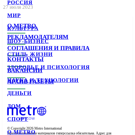
РОССИЯ
27 июля 2023
МИР
О METRO
КУЛЬТУРА
РЕКЛАМОДАТЕЛЯМ
ШОУ-БИЗНЕС
СОГЛАШЕНИЯ И ПРАВИЛА
СТИЛЬ ЖИЗНИ
КОНТАКТЫ
ЗДОРОВЬЕ И ПСИХОЛОГИЯ
ВАКАНСИИ
НАУКА И ТЕХНОЛОГИИ
АРХИВ ГАЗЕТЫ
ДЕНЬГИ
ДОМ
СПОРТ
© Copyright 2026 Metro International

О METRO
При использовании материалов гиперссылка обязательна. Адрес для 