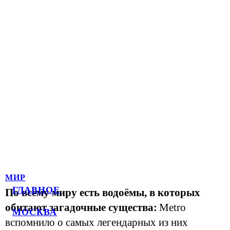
МИР
ГЛАВНОЕ
По всему миру есть водоёмы, в которых
обитают загадочные существа:
Metro
МОСКВА
вспомнило о самых легендарных из них