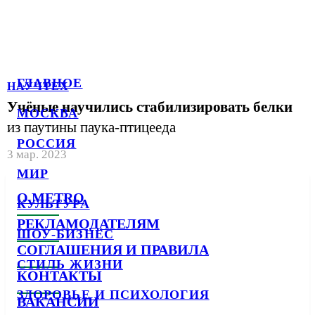
ГЛАВНОЕ
НАУЧТЕХ
Учёные научились стабилизировать белки
МОСКВА
из паутины паука-птицееда
РОССИЯ
3 мар. 2023
МИР
О METRO
КУЛЬТУРА
РЕКЛАМОДАТЕЛЯМ
ШОУ-БИЗНЕС
СОГЛАШЕНИЯ И ПРАВИЛА
СТИЛЬ ЖИЗНИ
КОНТАКТЫ
ЗДОРОВЬЕ И ПСИХОЛОГИЯ
ВАКАНСИИ