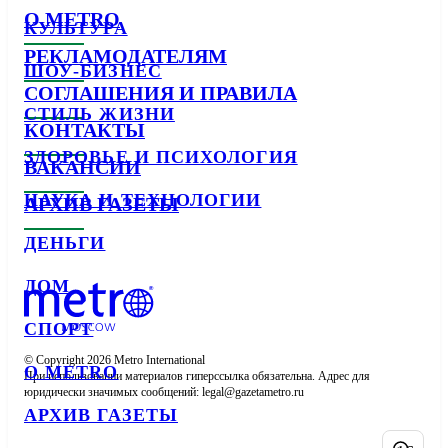
О METRO
КУЛЬТУРА
РЕКЛАМОДАТЕЛЯМ
ШОУ-БИЗНЕС
СОГЛАШЕНИЯ И ПРАВИЛА
СТИЛЬ ЖИЗНИ
КОНТАКТЫ
ЗДОРОВЬЕ И ПСИХОЛОГИЯ
ВАКАНСИИ
НАУКА И ТЕХНОЛОГИИ
АРХИВ ГАЗЕТЫ
ДЕНЬГИ
ДОМ
СПОРТ
© Copyright 2026 Metro International

О METRO
При использовании материалов гиперссылка обязательна. Адрес для 
юридически значимых сообщений: 
АРХИВ ГАЗЕТЫ