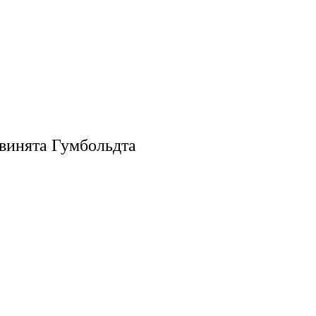
винята Гумбольдта