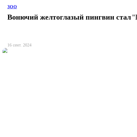
ЗОО
Вонючий желтоглазый пингвин стал
"
16 сент. 2024