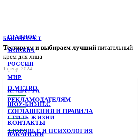
ГЛАВНОЕ
БЬЮТИ-ТЕСТ
Тестируем и выбираем лучший
питательный
МОСКВА
крем для лица
РОССИЯ
1 февр. 2024
МИР
О METRO
КУЛЬТУРА
РЕКЛАМОДАТЕЛЯМ
ШОУ-БИЗНЕС
СОГЛАШЕНИЯ И ПРАВИЛА
СТИЛЬ ЖИЗНИ
КОНТАКТЫ
ЗДОРОВЬЕ И ПСИХОЛОГИЯ
ВАКАНСИИ