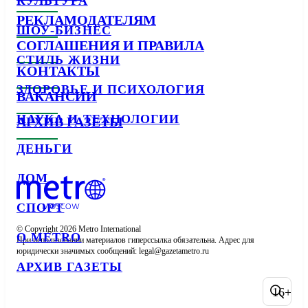
КУЛЬТУРА
РЕКЛАМОДАТЕЛЯМ
ШОУ-БИЗНЕС
СОГЛАШЕНИЯ И ПРАВИЛА
СТИЛЬ ЖИЗНИ
КОНТАКТЫ
ЗДОРОВЬЕ И ПСИХОЛОГИЯ
ВАКАНСИИ
НАУКА И ТЕХНОЛОГИИ
АРХИВ ГАЗЕТЫ
ДЕНЬГИ
ДОМ
СПОРТ
© Copyright 2026 Metro International

О METRO
При использовании материалов гиперссылка обязательна. Адрес для 
юридически значимых сообщений: 
АРХИВ ГАЗЕТЫ
16+