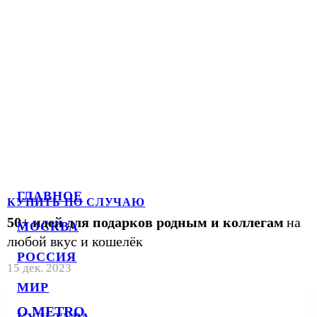
ГЛАВНОЕ
КУПИТЬ ПО СЛУЧАЮ
50+ идей для подарков родным и коллегам
на
МОСКВА
любой вкус и кошелёк
РОССИЯ
15 дек. 2023
МИР
О METRO