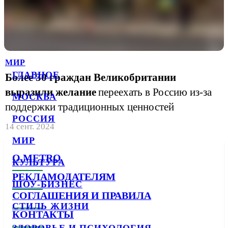
МИР
ГЛАВНОЕ
Более 30 граждан Великобритании
выразили желание
переехать в Россию из-за
МОСКВА
поддержки традиционных ценностей
РОССИЯ
14 сент. 2024
МИР
О METRO
КУЛЬТУРА
РЕКЛАМОДАТЕЛЯМ
ШОУ-БИЗНЕС
СОГЛАШЕНИЯ И ПРАВИЛА
СТИЛЬ ЖИЗНИ
КОНТАКТЫ