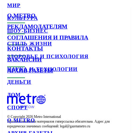
МИР
О METRO
КУЛЬТУРА
РЕКЛАМОДАТЕЛЯМ
ШОУ-БИЗНЕС
СОГЛАШЕНИЯ И ПРАВИЛА
СТИЛЬ ЖИЗНИ
КОНТАКТЫ
ЗДОРОВЬЕ И ПСИХОЛОГИЯ
ВАКАНСИИ
НАУКА И ТЕХНОЛОГИИ
АРХИВ ГАЗЕТЫ
ДЕНЬГИ
ДОМ
СПОРТ
© Copyright 2026 Metro International

О METRO
При использовании материалов гиперссылка обязательна. Адрес для 
юридически значимых сообщений: 