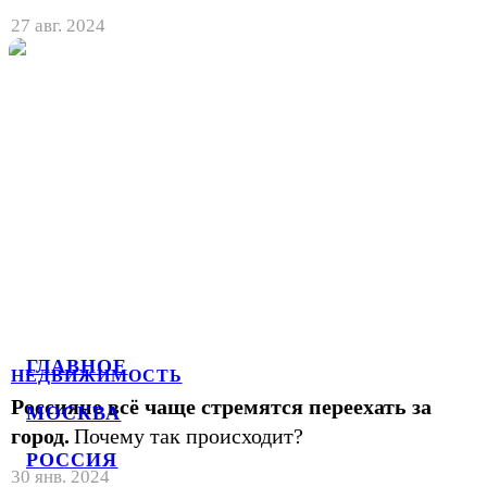
27 авг. 2024
ГЛАВНОЕ
НЕДВИЖИМОСТЬ
Россияне всё чаще стремятся переехать за
МОСКВА
город.
Почему так происходит?
РОССИЯ
30 янв. 2024