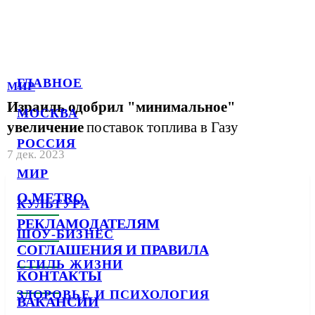
ГЛАВНОЕ
МИР
Израиль одобрил "минимальное"
МОСКВА
увеличение
поставок топлива в Газу
РОССИЯ
7 дек. 2023
МИР
О METRO
КУЛЬТУРА
РЕКЛАМОДАТЕЛЯМ
ШОУ-БИЗНЕС
СОГЛАШЕНИЯ И ПРАВИЛА
СТИЛЬ ЖИЗНИ
КОНТАКТЫ
ЗДОРОВЬЕ И ПСИХОЛОГИЯ
ВАКАНСИИ