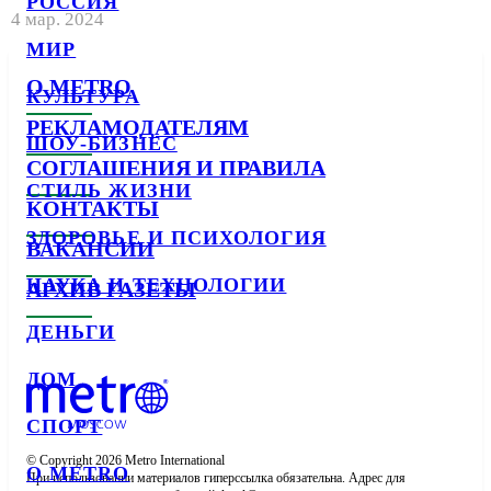
РОССИЯ
4 мар. 2024
МИР
О METRO
КУЛЬТУРА
РЕКЛАМОДАТЕЛЯМ
ШОУ-БИЗНЕС
СОГЛАШЕНИЯ И ПРАВИЛА
СТИЛЬ ЖИЗНИ
КОНТАКТЫ
ЗДОРОВЬЕ И ПСИХОЛОГИЯ
ВАКАНСИИ
НАУКА И ТЕХНОЛОГИИ
АРХИВ ГАЗЕТЫ
ДЕНЬГИ
ДОМ
СПОРТ
© Copyright 2026 Metro International

О METRO
При использовании материалов гиперссылка обязательна. Адрес для 