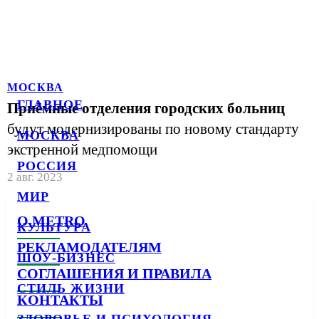
МОСКВА
ГЛАВНОЕ
Приёмные отделения городских больниц
будут модернизированы по новому стандарту
МОСКВА
экстренной медпомощи
РОССИЯ
2 авг. 2023
МИР
О METRO
КУЛЬТУРА
РЕКЛАМОДАТЕЛЯМ
ШОУ-БИЗНЕС
СОГЛАШЕНИЯ И ПРАВИЛА
СТИЛЬ ЖИЗНИ
КОНТАКТЫ