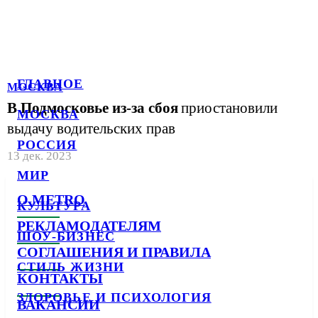
ГЛАВНОЕ
МОСКВА
В Подмосковье из-за сбоя
приостановили
МОСКВА
выдачу водительских прав
РОССИЯ
13 дек. 2023
МИР
О METRO
КУЛЬТУРА
РЕКЛАМОДАТЕЛЯМ
ШОУ-БИЗНЕС
СОГЛАШЕНИЯ И ПРАВИЛА
СТИЛЬ ЖИЗНИ
КОНТАКТЫ
ЗДОРОВЬЕ И ПСИХОЛОГИЯ
ВАКАНСИИ