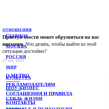
ОТНОШЕНИЯ
ГЛАВНОЕ
Приступ злости может обрушиться на нас
внезапно.
Что делать, чтобы выйти из этой
МОСКВА
ситуации достойно?
РОССИЯ
27 окт. 2023
МИР
О METRO
КУЛЬТУРА
РЕКЛАМОДАТЕЛЯМ
ШОУ-БИЗНЕС
СОГЛАШЕНИЯ И ПРАВИЛА
СТИЛЬ ЖИЗНИ
КОНТАКТЫ