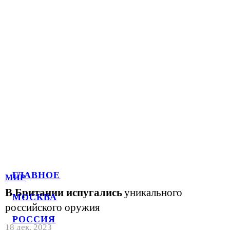
ГЛАВНОЕ
МИР
В Британии испугались
уникального
МОСКВА
российского оружия
РОССИЯ
18 дек. 2023