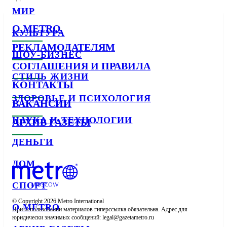
МИР
О METRO
КУЛЬТУРА
РЕКЛАМОДАТЕЛЯМ
ШОУ-БИЗНЕС
СОГЛАШЕНИЯ И ПРАВИЛА
СТИЛЬ ЖИЗНИ
КОНТАКТЫ
ЗДОРОВЬЕ И ПСИХОЛОГИЯ
ВАКАНСИИ
НАУКА И ТЕХНОЛОГИИ
АРХИВ ГАЗЕТЫ
ДЕНЬГИ
ДОМ
СПОРТ
© Copyright 2026 Metro International

О METRO
При использовании материалов гиперссылка обязательна. Адрес для 
юридически значимых сообщений: 