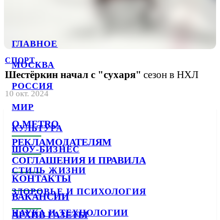
ГЛАВНОЕ
СПОРТ
МОСКВА
Шестёркин начал с "сухаря"
сезон в НХЛ
РОССИЯ
10 окт. 2024
МИР
О METRO
КУЛЬТУРА
РЕКЛАМОДАТЕЛЯМ
ШОУ-БИЗНЕС
СОГЛАШЕНИЯ И ПРАВИЛА
СТИЛЬ ЖИЗНИ
КОНТАКТЫ
ЗДОРОВЬЕ И ПСИХОЛОГИЯ
ВАКАНСИИ
НАУКА И ТЕХНОЛОГИИ
АРХИВ ГАЗЕТЫ