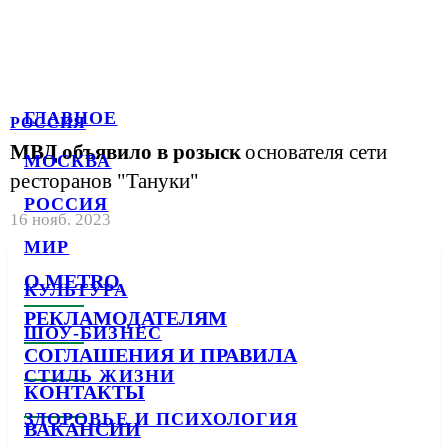
ГЛАВНОЕ
РОССИЯ
МВД объявило в розыск
основателя сети
МОСКВА
ресторанов "Тануки"
РОССИЯ
16 нояб. 2023
МИР
О METRO
КУЛЬТУРА
РЕКЛАМОДАТЕЛЯМ
ШОУ-БИЗНЕС
СОГЛАШЕНИЯ И ПРАВИЛА
СТИЛЬ ЖИЗНИ
КОНТАКТЫ
ЗДОРОВЬЕ И ПСИХОЛОГИЯ
ВАКАНСИИ