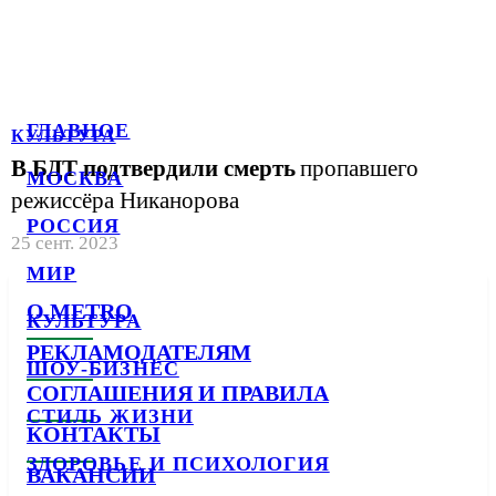
ГЛАВНОЕ
КУЛЬТУРА
В БДТ подтвердили смерть
пропавшего
МОСКВА
режиссёра Никанорова
РОССИЯ
25 сент. 2023
МИР
О METRO
КУЛЬТУРА
РЕКЛАМОДАТЕЛЯМ
ШОУ-БИЗНЕС
СОГЛАШЕНИЯ И ПРАВИЛА
СТИЛЬ ЖИЗНИ
КОНТАКТЫ
ЗДОРОВЬЕ И ПСИХОЛОГИЯ
ВАКАНСИИ