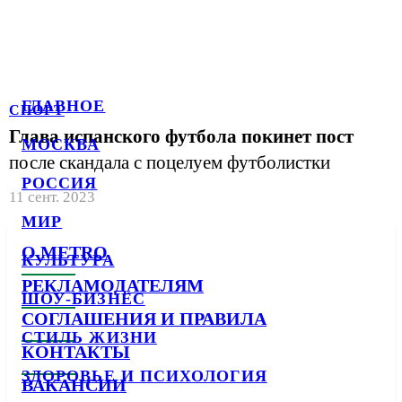
ГЛАВНОЕ
СПОРТ
Глава испанского футбола покинет пост
МОСКВА
после скандала с поцелуем футболистки
РОССИЯ
11 сент. 2023
МИР
О METRO
КУЛЬТУРА
РЕКЛАМОДАТЕЛЯМ
ШОУ-БИЗНЕС
СОГЛАШЕНИЯ И ПРАВИЛА
СТИЛЬ ЖИЗНИ
КОНТАКТЫ
ЗДОРОВЬЕ И ПСИХОЛОГИЯ
ВАКАНСИИ