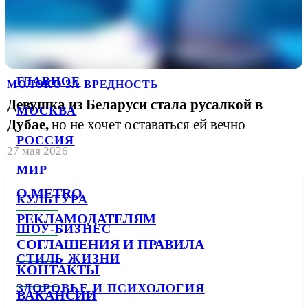
ГЛАВНОЕ
МОЛОКО ЗА ВРЕДНОСТЬ
Девушка из Беларуси стала русалкой в
МОСКВА
Дубае,
но не хочет оставаться ей вечно
РОССИЯ
27 мая 2026
МИР
О METRO
КУЛЬТУРА
РЕКЛАМОДАТЕЛЯМ
ШОУ-БИЗНЕС
СОГЛАШЕНИЯ И ПРАВИЛА
СТИЛЬ ЖИЗНИ
КОНТАКТЫ
ЗДОРОВЬЕ И ПСИХОЛОГИЯ
ВАКАНСИИ