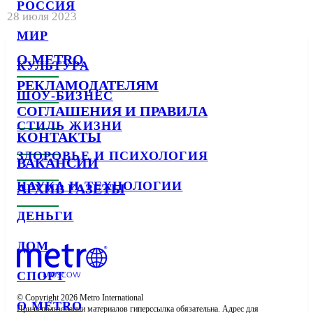
РОССИЯ
28 июля 2023
МИР
О METRO
КУЛЬТУРА
РЕКЛАМОДАТЕЛЯМ
ШОУ-БИЗНЕС
СОГЛАШЕНИЯ И ПРАВИЛА
СТИЛЬ ЖИЗНИ
КОНТАКТЫ
ЗДОРОВЬЕ И ПСИХОЛОГИЯ
ВАКАНСИИ
НАУКА И ТЕХНОЛОГИИ
АРХИВ ГАЗЕТЫ
ДЕНЬГИ
ДОМ
СПОРТ
© Copyright 2026 Metro International

О METRO
При использовании материалов гиперссылка обязательна. Адрес для 