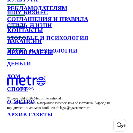
РЕКЛАМОДАТЕЛЯМ
ШОУ-БИЗНЕС
СОГЛАШЕНИЯ И ПРАВИЛА
СТИЛЬ ЖИЗНИ
КОНТАКТЫ
ЗДОРОВЬЕ И ПСИХОЛОГИЯ
ВАКАНСИИ
НАУКА И ТЕХНОЛОГИИ
АРХИВ ГАЗЕТЫ
ДЕНЬГИ
ДОМ
СПОРТ
© Copyright 2026 Metro International

О METRO
При использовании материалов гиперссылка обязательна. Адрес для 
юридически значимых сообщений: 
АРХИВ ГАЗЕТЫ
16+