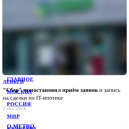
ГЛАВНОЕ
ДЕНЬГИ
"Сбер" приостановил приём заявок
и запись
МОСКВА
на сделки по IT-ипотеке
РОССИЯ
2 окт. 2024
МИР
О METRO
КУЛЬТУРА