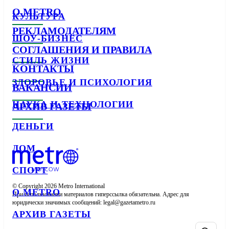
О METRO
КУЛЬТУРА
РЕКЛАМОДАТЕЛЯМ
ШОУ-БИЗНЕС
СОГЛАШЕНИЯ И ПРАВИЛА
СТИЛЬ ЖИЗНИ
КОНТАКТЫ
ЗДОРОВЬЕ И ПСИХОЛОГИЯ
ВАКАНСИИ
НАУКА И ТЕХНОЛОГИИ
АРХИВ ГАЗЕТЫ
ДЕНЬГИ
ДОМ
СПОРТ
© Copyright 2026 Metro International

О METRO
При использовании материалов гиперссылка обязательна. Адрес для 
юридически значимых сообщений: 
АРХИВ ГАЗЕТЫ