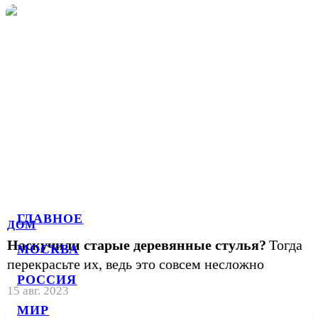
ГЛАВНОЕ
ДОМ
Наскучили старые деревянные стулья?
Тогда
МОСКВА
перекрасьте их, ведь это совсем несложно
РОССИЯ
15 авг. 2023
МИР