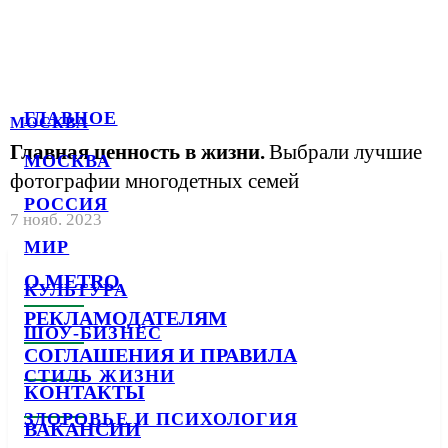
ГЛАВНОЕ
МОСКВА
Главная ценность в жизни.
Выбрали лучшие
МОСКВА
фотографии многодетных семей
РОССИЯ
7 нояб. 2023
МИР
О METRO
КУЛЬТУРА
РЕКЛАМОДАТЕЛЯМ
ШОУ-БИЗНЕС
СОГЛАШЕНИЯ И ПРАВИЛА
СТИЛЬ ЖИЗНИ
КОНТАКТЫ
ЗДОРОВЬЕ И ПСИХОЛОГИЯ
ВАКАНСИИ