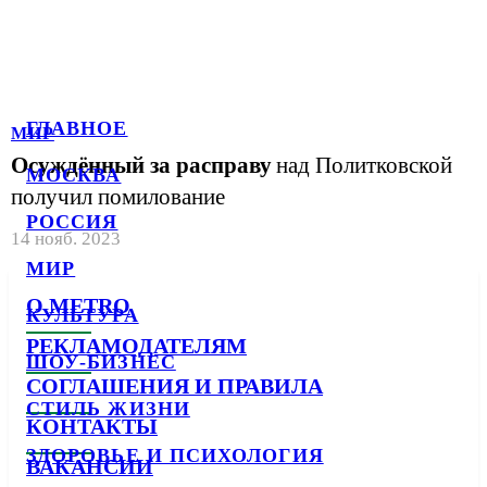
ГЛАВНОЕ
МИР
Осуждённый за расправу
над Политковской
МОСКВА
получил помилование
РОССИЯ
14 нояб. 2023
МИР
О METRO
КУЛЬТУРА
РЕКЛАМОДАТЕЛЯМ
ШОУ-БИЗНЕС
СОГЛАШЕНИЯ И ПРАВИЛА
СТИЛЬ ЖИЗНИ
КОНТАКТЫ
ЗДОРОВЬЕ И ПСИХОЛОГИЯ
ВАКАНСИИ