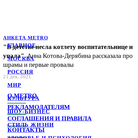
АНКЕТА METRO
ГЛАВНОЕ
"В детстве несла котлету воспитательнице и
упала".
Анна Котова-Дерябина рассказала про
МОСКВА
шрамы и первые провалы
РОССИЯ
21 дек. 2021
МИР
О METRO
КУЛЬТУРА
РЕКЛАМОДАТЕЛЯМ
ШОУ-БИЗНЕС
СОГЛАШЕНИЯ И ПРАВИЛА
СТИЛЬ ЖИЗНИ
КОНТАКТЫ