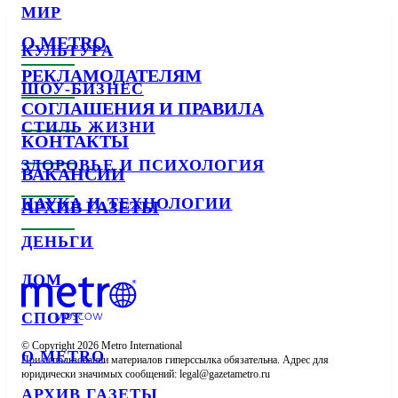
МИР
О METRO
КУЛЬТУРА
РЕКЛАМОДАТЕЛЯМ
ШОУ-БИЗНЕС
СОГЛАШЕНИЯ И ПРАВИЛА
СТИЛЬ ЖИЗНИ
КОНТАКТЫ
ЗДОРОВЬЕ И ПСИХОЛОГИЯ
ВАКАНСИИ
НАУКА И ТЕХНОЛОГИИ
АРХИВ ГАЗЕТЫ
ДЕНЬГИ
ДОМ
СПОРТ
© Copyright 2026 Metro International

О METRO
При использовании материалов гиперссылка обязательна. Адрес для 
юридически значимых сообщений: 
АРХИВ ГАЗЕТЫ