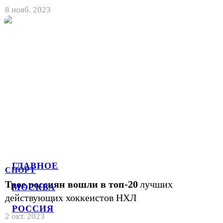
8 нояб. 2023
ГЛАВНОЕ
СПОРТ
Трое россиян вошли в топ-20
лучших
МОСКВА
действующих хоккеистов НХЛ
РОССИЯ
2 окт. 2023