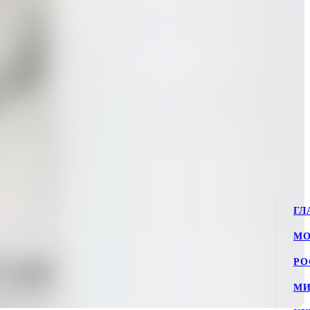
ГЛ
МО
РО
МИ