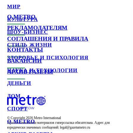
МИР
О METRO
КУЛЬТУРА
РЕКЛАМОДАТЕЛЯМ
ШОУ-БИЗНЕС
СОГЛАШЕНИЯ И ПРАВИЛА
СТИЛЬ ЖИЗНИ
КОНТАКТЫ
ЗДОРОВЬЕ И ПСИХОЛОГИЯ
ВАКАНСИИ
НАУКА И ТЕХНОЛОГИИ
АРХИВ ГАЗЕТЫ
ДЕНЬГИ
ДОМ
СПОРТ
© Copyright 2026 Metro International

О METRO
При использовании материалов гиперссылка обязательна. Адрес для 
юридически значимых сообщений: 