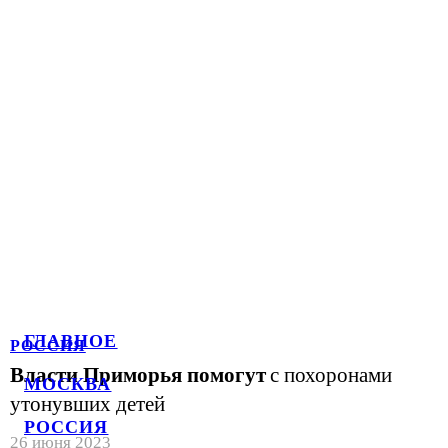
ГЛАВНОЕ
РОССИЯ
Власти Приморья помогут
с похоронами
МОСКВА
утонувших детей
РОССИЯ
26 июня 2023