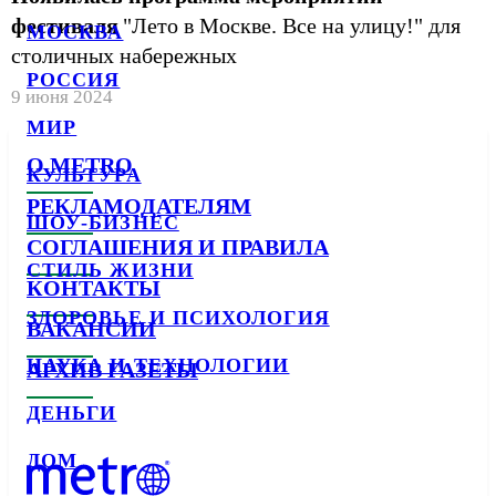
фестиваля
"Лето в Москве. Все на улицу!" для
МОСКВА
столичных набережных
РОССИЯ
9 июня 2024
МИР
О METRO
КУЛЬТУРА
РЕКЛАМОДАТЕЛЯМ
ШОУ-БИЗНЕС
СОГЛАШЕНИЯ И ПРАВИЛА
СТИЛЬ ЖИЗНИ
КОНТАКТЫ
ЗДОРОВЬЕ И ПСИХОЛОГИЯ
ВАКАНСИИ
НАУКА И ТЕХНОЛОГИИ
АРХИВ ГАЗЕТЫ
ДЕНЬГИ
ДОМ