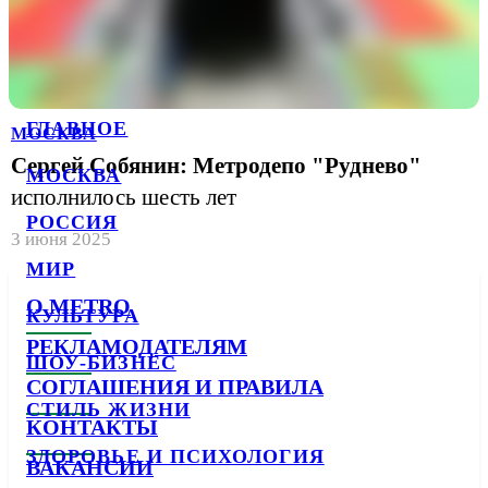
ГЛАВНОЕ
МОСКВА
Сергей Собянин: Метродепо "Руднево"
МОСКВА
исполнилось шесть лет
РОССИЯ
3 июня 2025
МИР
О METRO
КУЛЬТУРА
РЕКЛАМОДАТЕЛЯМ
ШОУ-БИЗНЕС
СОГЛАШЕНИЯ И ПРАВИЛА
СТИЛЬ ЖИЗНИ
КОНТАКТЫ
ЗДОРОВЬЕ И ПСИХОЛОГИЯ
ВАКАНСИИ