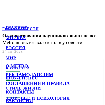
ГЛАВНОЕ
ГОЛОС СОВЕСТИ
О существовании наушников знают не все.
МОСКВА
Metro вновь взывало к голосу совести
РОССИЯ
24 авг. 2023
МИР
О METRO
КУЛЬТУРА
РЕКЛАМОДАТЕЛЯМ
ШОУ-БИЗНЕС
СОГЛАШЕНИЯ И ПРАВИЛА
СТИЛЬ ЖИЗНИ
КОНТАКТЫ
ЗДОРОВЬЕ И ПСИХОЛОГИЯ
ВАКАНСИИ