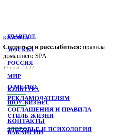
ГЛАВНОЕ
КРАСОТА
Согреться и расслабиться:
правила
МОСКВА
домашнего SPA
РОССИЯ
17 нояб. 2022
МИР
О METRO
КУЛЬТУРА
РЕКЛАМОДАТЕЛЯМ
ШОУ-БИЗНЕС
СОГЛАШЕНИЯ И ПРАВИЛА
СТИЛЬ ЖИЗНИ
КОНТАКТЫ
ЗДОРОВЬЕ И ПСИХОЛОГИЯ
ВАКАНСИИ