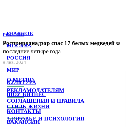
ГЛАВНОЕ
РОССИЯ
Росприроднадзор спас 17 белых медведей
за
МОСКВА
последние четыре года
РОССИЯ
9 янв. 2024
МИР
О METRO
КУЛЬТУРА
РЕКЛАМОДАТЕЛЯМ
ШОУ-БИЗНЕС
СОГЛАШЕНИЯ И ПРАВИЛА
СТИЛЬ ЖИЗНИ
КОНТАКТЫ
ЗДОРОВЬЕ И ПСИХОЛОГИЯ
ВАКАНСИИ