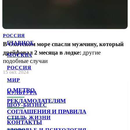
РОССИЯ
ГЛАВНОЕ
В Охотском море спасли мужчину, который
дрейфовал 2 месяца в лодке:
другие
МОСКВА
подобные случаи
РОССИЯ
15 окт. 2024
МИР
О METRO
КУЛЬТУРА
РЕКЛАМОДАТЕЛЯМ
ШОУ-БИЗНЕС
СОГЛАШЕНИЯ И ПРАВИЛА
СТИЛЬ ЖИЗНИ
КОНТАКТЫ