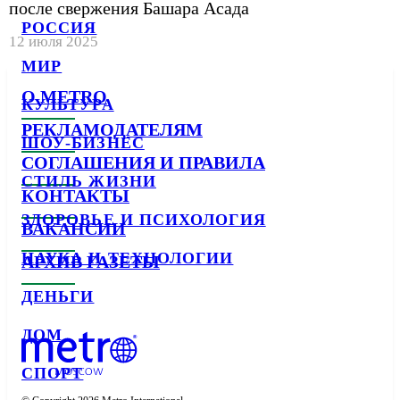
после свержения Башара Асада
РОССИЯ
12 июля 2025
МИР
О METRO
КУЛЬТУРА
РЕКЛАМОДАТЕЛЯМ
ШОУ-БИЗНЕС
СОГЛАШЕНИЯ И ПРАВИЛА
СТИЛЬ ЖИЗНИ
КОНТАКТЫ
ЗДОРОВЬЕ И ПСИХОЛОГИЯ
ВАКАНСИИ
НАУКА И ТЕХНОЛОГИИ
АРХИВ ГАЗЕТЫ
ДЕНЬГИ
ДОМ
СПОРТ