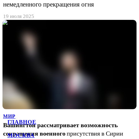
немедленного прекращения огня
19 июля 2025
МИР
ГЛАВНОЕ
Вашингтон рассматривает возможность
сокращения военного
присутствия в Сирии
МОСКВА