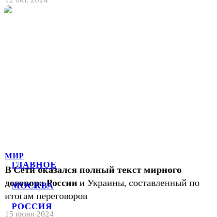
МИР
ГЛАВНОЕ
В Сети оказался полный текст мирного
договора России
и Украины, составленный по
МОСКВА
итогам переговоров
РОССИЯ
15 июня 2024