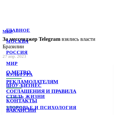
ГЛАВНОЕ
МИР
За мессенджер Telegram
взялись власти
МОСКВА
Бразилии
РОССИЯ
27 апр. 2023
МИР
О METRO
КУЛЬТУРА
РЕКЛАМОДАТЕЛЯМ
ШОУ-БИЗНЕС
СОГЛАШЕНИЯ И ПРАВИЛА
СТИЛЬ ЖИЗНИ
КОНТАКТЫ
ЗДОРОВЬЕ И ПСИХОЛОГИЯ
ВАКАНСИИ