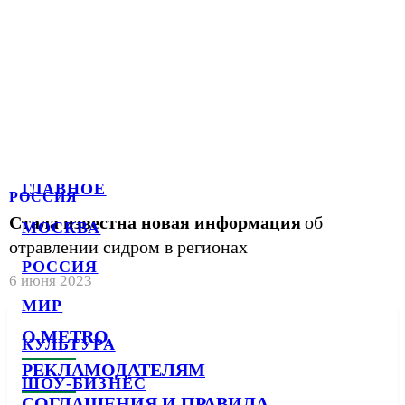
ГЛАВНОЕ
РОССИЯ
Стала известна новая информация
об
МОСКВА
отравлении сидром в регионах
РОССИЯ
6 июня 2023
МИР
О METRO
КУЛЬТУРА
РЕКЛАМОДАТЕЛЯМ
ШОУ-БИЗНЕС
СОГЛАШЕНИЯ И ПРАВИЛА