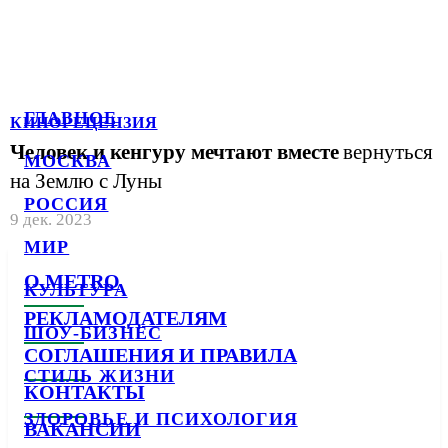
ГЛАВНОЕ
КИНОРЕЦЕНЗИЯ
Человек и кенгуру мечтают вместе
вернуться
МОСКВА
на Землю с Луны
РОССИЯ
9 дек. 2023
МИР
О METRO
КУЛЬТУРА
РЕКЛАМОДАТЕЛЯМ
ШОУ-БИЗНЕС
СОГЛАШЕНИЯ И ПРАВИЛА
СТИЛЬ ЖИЗНИ
КОНТАКТЫ
ЗДОРОВЬЕ И ПСИХОЛОГИЯ
ВАКАНСИИ