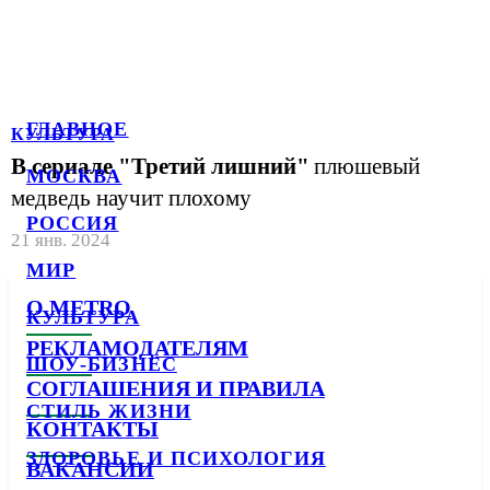
ГЛАВНОЕ
КУЛЬТУРА
В сериале "Третий лишний"
плюшевый
МОСКВА
медведь научит плохому
РОССИЯ
21 янв. 2024
МИР
О METRO
КУЛЬТУРА
РЕКЛАМОДАТЕЛЯМ
ШОУ-БИЗНЕС
СОГЛАШЕНИЯ И ПРАВИЛА
СТИЛЬ ЖИЗНИ
КОНТАКТЫ
ЗДОРОВЬЕ И ПСИХОЛОГИЯ
ВАКАНСИИ