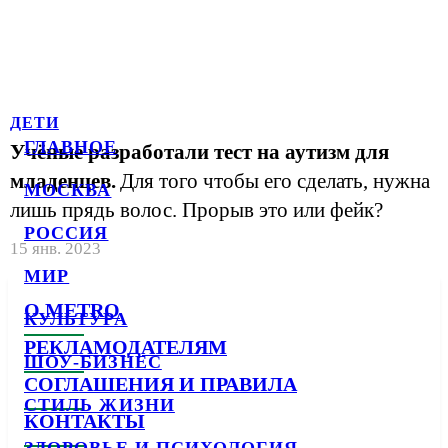
ДЕТИ
ГЛАВНОЕ
Учёные разработали тест на аутизм для
младенцев.
Для того чтобы его сделать, нужна
МОСКВА
лишь прядь волос. Прорыв это или фейк?
РОССИЯ
15 янв. 2023
МИР
О METRO
КУЛЬТУРА
РЕКЛАМОДАТЕЛЯМ
ШОУ-БИЗНЕС
СОГЛАШЕНИЯ И ПРАВИЛА
СТИЛЬ ЖИЗНИ
КОНТАКТЫ