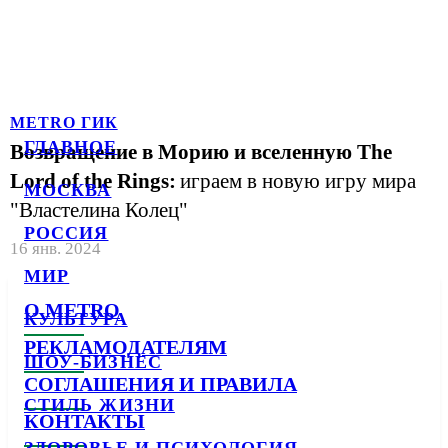
METRO ГИК
ГЛАВНОЕ
Возвращение в Морию и вселенную The
Lord of the Rings:
играем в новую игру мира
МОСКВА
"Властелина Колец"
РОССИЯ
16 янв. 2024
МИР
О METRO
КУЛЬТУРА
РЕКЛАМОДАТЕЛЯМ
ШОУ-БИЗНЕС
СОГЛАШЕНИЯ И ПРАВИЛА
СТИЛЬ ЖИЗНИ
КОНТАКТЫ