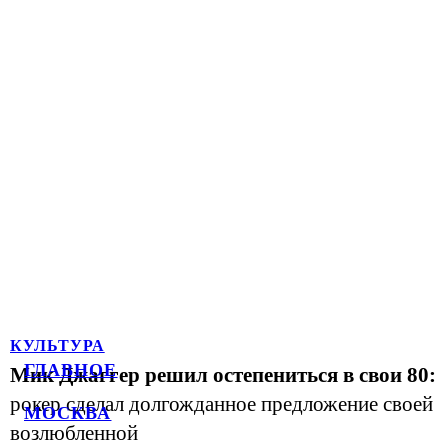
КУЛЬТУРА
ГЛАВНОЕ
Мик Джаггер решил остепениться в свои 80:
рокер сделал долгожданное предложение своей
МОСКВА
возлюбленной