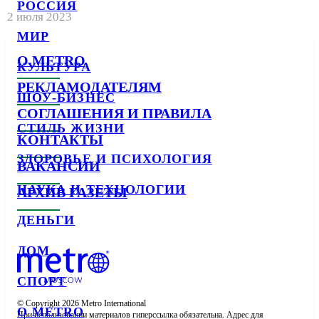
РОССИЯ
2 июля 2023
МИР
О METRO
КУЛЬТУРА
РЕКЛАМОДАТЕЛЯМ
ШОУ-БИЗНЕС
СОГЛАШЕНИЯ И ПРАВИЛА
СТИЛЬ ЖИЗНИ
КОНТАКТЫ
ЗДОРОВЬЕ И ПСИХОЛОГИЯ
ВАКАНСИИ
НАУКА И ТЕХНОЛОГИИ
АРХИВ ГАЗЕТЫ
ДЕНЬГИ
ДОМ
СПОРТ
© Copyright 2026 Metro International

О METRO
При использовании материалов гиперссылка обязательна. Адрес для 